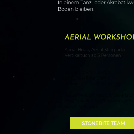
In einem Tanz- oder Akrobatikw
Boden bleiben.
AERIAL WORKSHO
Aerial Hoop, Aerial Sling oder
Vertikaltuch ab 5 Personen
Preise:
35 Euro p.P für 60min
49 Euro p.P für 90min
59 Euro p.P für 120min
Ab 90 Minuten habt ihr bereits di
Möglichkeit eine Choreographie
Gerät zu lernen.
STONEBITE TEAM