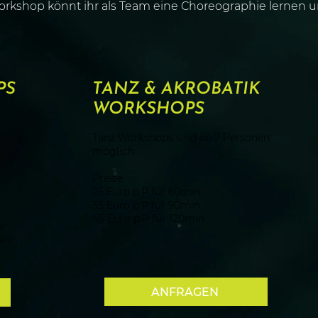
orkshop könnt ihr als Team eine Choreographie lernen 
PS
TANZ & AKROBATIK
WORKSHOPS
Tanz Workshops sind ab 7 Personen
möglich.
Preise:
25 Euro p.P für 60min
35 Euro p.P für 90min
45 Euro p.P für 120min
e
 am
ANFRAGEN