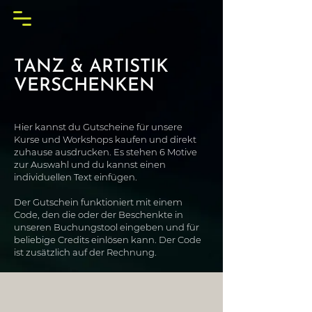
TANZ & ARTISTIK
VERSCHENKEN
Hier kannst du Gutscheine für unsere
Kurse und Workshops kaufen und direkt
zuhause ausdrucken. Es stehen 6 Motive
zur Auswahl und du kannst einen
individuellen Text einfügen.
Der Gutschein funktioniert mit einem
Code, den die oder der Beschenkte in
unseren Buchungstool eingeben und für
beliebige Credits einlösen kann. Der Code
ist zusätzlich auf der Rechnung.