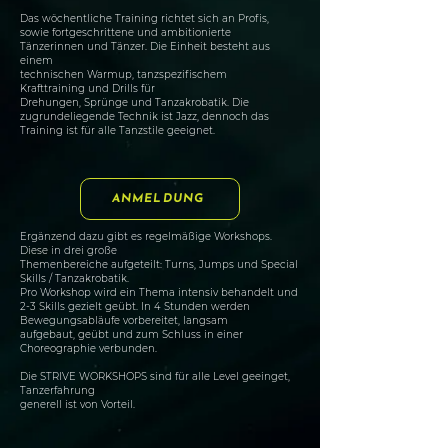
Das wöchentliche Training richtet sich an Profis,
sowie fortgeschrittene und ambitionierte
Tänzerinnen und Tänzer. Die Einheit besteht aus
einem
technischen Warmup, tanzspezifischem
Krafttraining und Drills für
Drehungen, Sprünge und Tanzakrobatik. Die
zugrundeliegende Technik ist Jazz, dennoch das
Training ist für alle Tanzstile geeignet.
ANMELDUNG
Ergänzend dazu gibt es regelmäßige Workshops.
Diese in drei große
Themenbereiche aufgeteilt: Turns, Jumps und Special
Skills / Tanzakrobatik.
Pro Workshop wird ein Thema intensiv behandelt und
2-3 Skills gezielt geübt. In 4 Stunden werden
Bewegungsabläufe vorbereitet, langsam
aufgebaut, geübt und zum Schluss in einer
Choreographie verbunden.
Die STRIVE WORKSHOPS sind für alle Level geeinget,
Tanzerfahrung
generell ist von Vorteil.