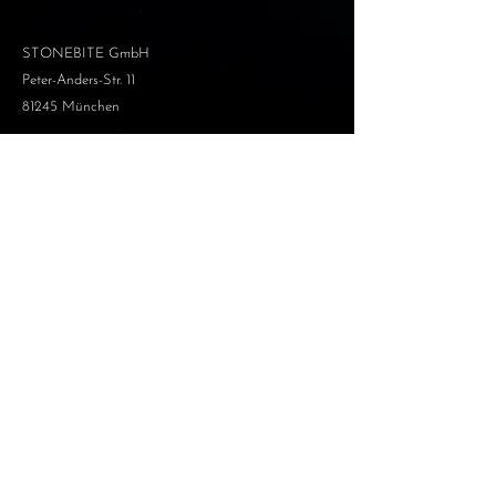
STONEBITE GmbH
Peter-Anders-Str. 11
81245 München
GESCHÄFTSFÜHRUNG
Julia Ladner
Karin Paulsburg
Luis Ladner
KONTAKT
info@stonebite.de
Büro:
+49 157
53682824
ÖFFNUNGSZEITEN
Studio und Sprechzeiten