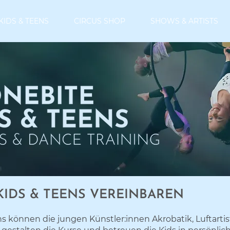
KIDS & TEENS
CIRCUS SHOP
SHOWS & ARTISTS
IDS & TEENS VEREINBAREN
ns können die jungen Künstler:innen Akrobatik, Luftartis