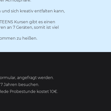
cher Atmosphäre.
und sich kreativ entfalten kann,
 TEENS Kursen gibt es einen
en an 7 Geräten, somit ist viel
llkommen zu heißen.
Formular, angefragt werden.
b 7 Jahren besuchen.
Jede Probestunde kostet 10€.