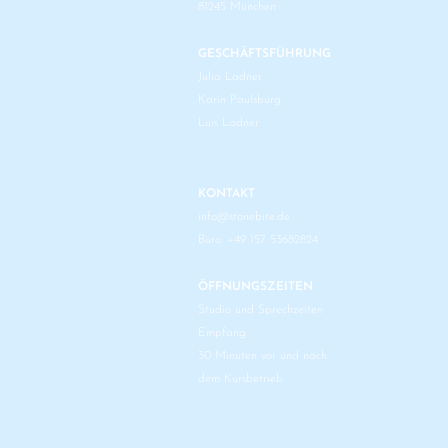
81245 München
GESCHÄFTSFÜHRUNG
Julia Ladner
Karin Paulsburg
Luis Ladner
KONTAKT
info@stonebite.de
Büro: +49 157 53682824
ÖFFNUNGSZEITEN
Studio und Sprechzeiten
Empfang:
30 Minuten vor und nach
dem Kursbetrieb.