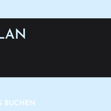
LAN
S BUCHEN​