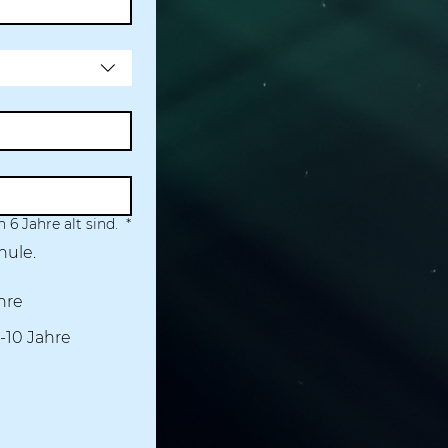
 6 Jahre alt sind.
*
hule.
hre
9-10 Jahre