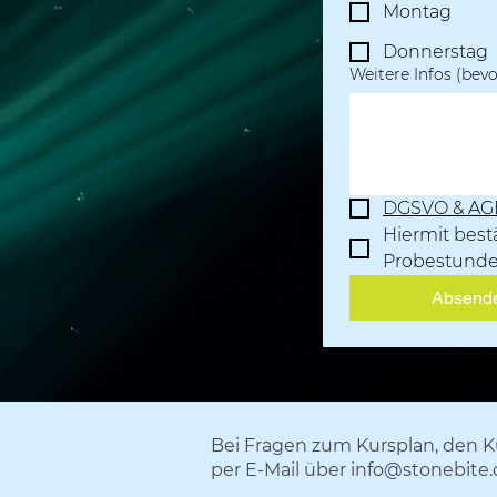
Montag
Donnerstag
Weitere Infos (bev
DGSVO & AGB
Hiermit best
Probestunden
Absend
Bei Fragen zum Kursplan, den Ku
per E-Mail über
info@stonebite.