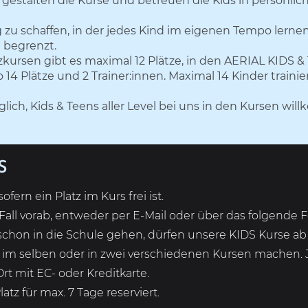
en gestalten die Kurse und betreuen die Kids in persönli
u schaffen, in der jedes Kind im eigenen Tempo lernen 
n begrenzt.
kursen gibt es maximal 12 Plätze,
in den AERIAL KIDS &
14 Plätze und 2 Trainer:innen. Maximal 14 Kinder trainier
lich, Kids & Teens aller Level bei uns in den Kursen wi
S
ern ein Platz im Kurs frei ist.
ll vorab, entweder per E-Mail oder über das folgende 
e schon in die Schule gehen, dürfen unsere KIDS Kurse a
im selben oder in zwei verschiedenen Kursen machen. 
t mit EC- oder Kreditkarte.
tz für max. 7 Tage reserviert.