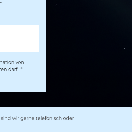
h
ation von 
en darf. 
*
sind wir gerne telefonisch oder