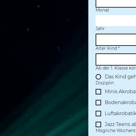
Monat
Jahr
Alter Kind
*
Ab der 1. Klasse kö
Das Kind geh
Disziplin
Minis Akrobat
Bodenakrobat
Luftakrobatik
Jazz Teens a
Mögliche Wochenta