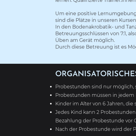
lernen.
​
Qualifizierte Trainer:inn
Um eine positive Lernumgebung z
sind die Plätze in unseren Kurse
In den Bodenakrobatik- und Tanz
Betreuungsschlüssen von 7:1, also 
Üben am Gerät möglich.
Durch diese Betreuung ist es Mög
ORGANISATORISCHE
Probestunden sind nur möglich, sof
Probestunden müssen in jedem Fa
Kinder im Alter von 6 Jahren, di
Jedes Kind kann 2 Probestunden 
Bezahlung der Probestunde vor Or
Nach der Probestunde wird der Pla