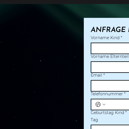
ANFRAGE 
Vorname Kind
*
Vorname Elternteil
Email
*
Telefonnummer
*
Geburtstag Kind
*
Tag