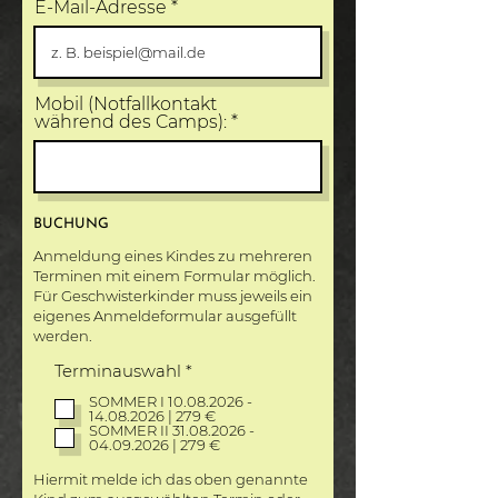
E-Mail-Adresse
Mobil (Notfallkontakt
während des Camps):
BUCHUNG
Anmeldung eines Kindes zu mehreren
Terminen mit einem Formular möglich.
Für Geschwisterkinder muss jeweils ein
eigenes Anmeldeformular ausgefüllt
werden.
P
Terminauswahl
*
f
SOMMER I 10.08.2026 -
l
14.08.2026 | 279 €
i
SOMMER II 31.08.2026 -
c
04.09.2026 | 279 €
h
t
Hiermit melde ich das oben genannte
f