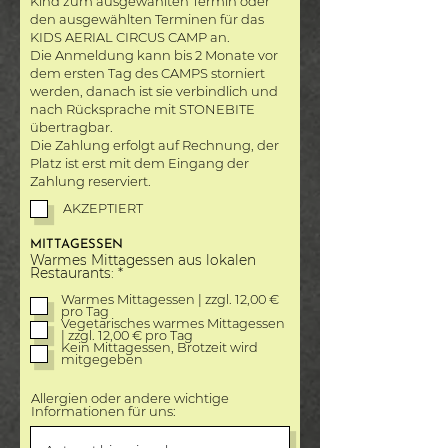
Kind zum ausgewählten Termin oder
e
l
den ausgewählten Terminen für das
d
KIDS AERIAL CIRCUS CAMP an.
Die Anmeldung kann bis 2 Monate vor
dem ersten Tag des CAMPS storniert
werden, danach ist sie verbindlich und
nach Rücksprache mit STONEBITE
übertragbar.
Die Zahlung erfolgt auf Rechnung, der
Platz ist erst mit dem Eingang der
Zahlung reserviert.
AKZEPTIERT
MITTAGESSEN
Warmes Mittagessen aus lokalen
P
Restaurants:
*
f
l
Warmes Mittagessen | zzgl. 12,00 €
i
pro Tag
Vegetarisches warmes Mittagessen
c
| zzgl. 12,00 € pro Tag
h
Kein Mittagessen, Brotzeit wird
t
mitgegeben
f
e
l
Allergien oder andere wichtige
d
Informationen für uns: