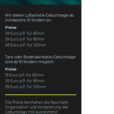
Wir bieten Luftartistik-Geburtstage ab
mindestens 10 Kindern an.
Preise
29 Euro p.P. für 60min
39 Euro p.P. für 90min
49 Euro p.P. für 120min
Tanz oder Bodenakrobatik-Geburtstage
sind ab 10 Kindern möglich.
Preise
19 Euro p.P. für 60min
29 Euro p.P. für 90min
39 Euro p.P. für 120min
Die Preise beinhalten die Raumiete,
Organisation und Vorbereitung des
Geburtstags mit ausreichend