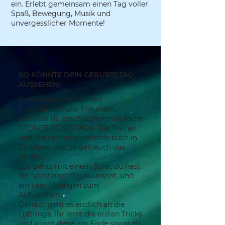
ein. Erlebt gemeinsam einen Tag voller
Spaß, Bewegung, Musik und
unvergesslicher Momente!
SO KÖNNTE DEIN GEBURTSTAG
AUSSEHEN:
Gemeinsam mit deinen
Freundinnen und Freunden
kommst du am Wochenende in die
STONEBITE STUDIOS. Die Trainer
und Trainerinnen nehmen euch in
Empfang und zeigen euch das
Studio.
Los gehts mit einem Spiel, du hast
dir "Versteinern" gewünscht, und
ein paar Übungen zum
Aufwärmen.
Danach geht es endlich an die
Luftringe. Ihr lernt die ersten Tricks
und könnt diese am Ende sogar zu