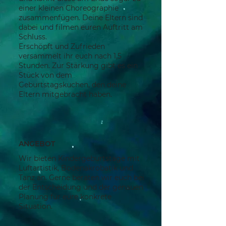
einer kleinen Choreographie
zusammenfügen. Deine Eltern sind
dabei und filmen euren Auftritt am
Schluss.
Erschöpft und Zufrieden
versammelt ihr euch nach 1,5
Stunden. Zur Stärkung gibt es ein
Stück von dem
Geburtstagskuchen, den deine
Eltern mitgebracht haben.
ANGEBOT
Wir bieten Kindergeburtstage mit
Luftartistik, Bodenakrobatik und
Tanz an. Gerne beraten wir euch bei
der Entscheidung und der genauen
Planung für eure konkrete
Situation.