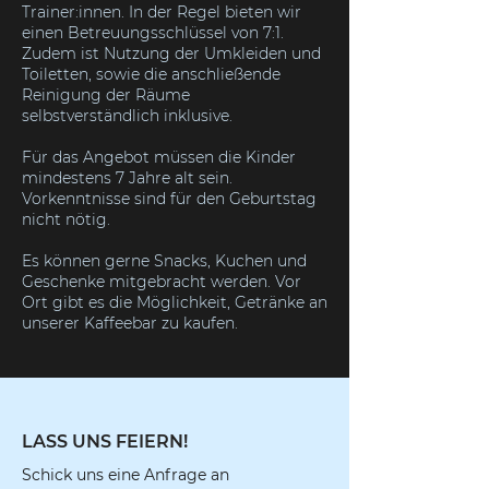
Trainer:innen. In der Regel bieten wir
einen Betreuungsschlüssel von 7:1.
Zudem ist Nutzung der Umkleiden und
Toiletten, sowie die anschließende
Reinigung der Räume
selbstverständlich inklusive.
Für das Angebot müssen die Kinder
mindestens 7 Jahre alt sein.
Vorkenntnisse sind für den Geburtstag
nicht nötig.
Es können gerne Snacks, Kuchen und
Geschenke mitgebracht werden. Vor
Ort gibt es die Möglichkeit, Getränke an
unserer Kaffeebar zu kaufen.
LASS UNS FEIERN!
Schick uns eine Anfrage an